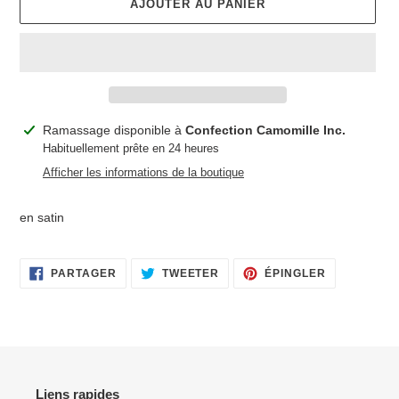
AJOUTER AU PANIER
Ajout
Ramassage disponible à
Confection Camomille Inc.
d'un
Habituellement prête en 24 heures
produit
Afficher les informations de la boutique
à
votre
en satin
panier
PARTAGER
TWEETER
ÉPINGLER
PARTAGER
TWEETER
ÉPINGLER
SUR
SUR
SUR
FACEBOOK
TWITTER
PINTEREST
Liens rapides