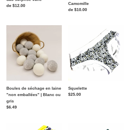
Camomille
Prix
de $12.00
Prix
de $10.00
normal
normal
Boules
Squelette
de
séchage
en
laine
"non
emballées"
|
Blanc
ou
Boules de séchage en laine
Squelette
gris
Prix
$25.00
"non emballées" | Blanc ou
normal
gris
Prix
$6.49
normal
Mercredi
Monstera