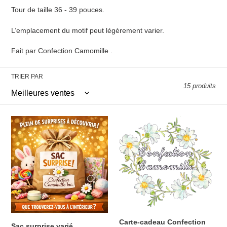
l
Tour de taille
36 - 39
pouces.
e
L’emplacement du motif peut légèrement varier.
c
Fait par Confection Camomille .
t
TRIER PAR
i
15 produits
o
n
Sac
Carte-
surprise
cadeau
:
varié
Confection
Camomille
Carte-cadeau Confection
Sac surprise varié