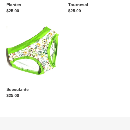
Plantes
Tournesol
Prix
$25.00
Prix
$25.00
normal
normal
Succulante
Succulante
Prix
$25.00
normal