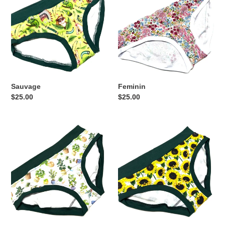
Sauvage
Feminin
Prix
$25.00
Prix
$25.00
normal
normal
Plantes
Tournesol