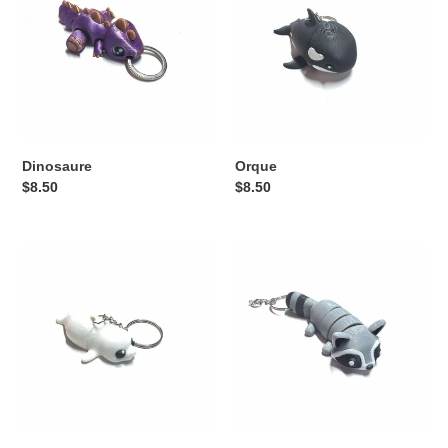
Dinosaure
Orque
Prix
$8.50
Prix
$8.50
normal
normal
Phoque
Raton
laveur