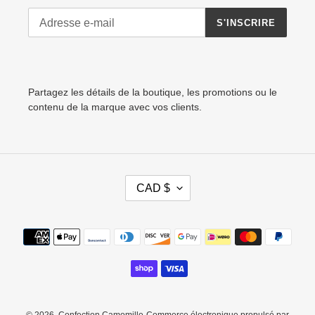
S'INSCRIRE
Partagez les détails de la boutique, les promotions ou le
contenu de la marque avec vos clients.
D
CAD $
E
V
I
Moyens
S
de
E
paiement
© 2026,
Confection Camomille
Commerce électronique propulsé par