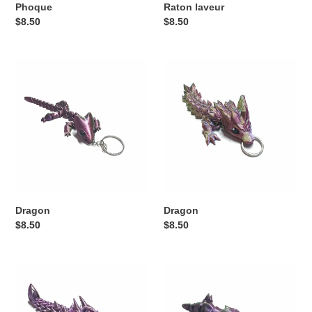
Phoque
Raton laveur
Prix
$8.50
Prix
$8.50
normal
normal
Dragon
Dragon
Dragon
Dragon
Prix
$8.50
Prix
$8.50
normal
normal
Dragon
Dragon