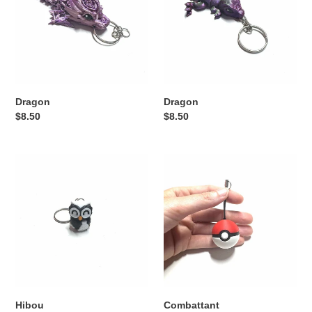
Dragon
Dragon
Prix
$8.50
Prix
$8.50
normal
normal
Hibou
Combattant
Hibou
Combattant