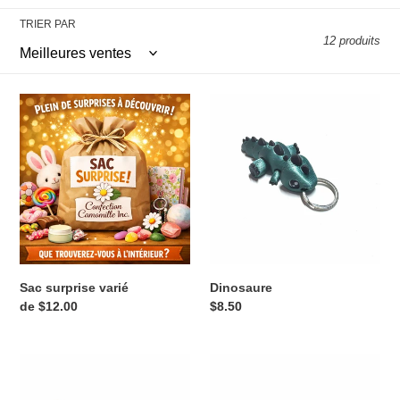
e
TRIER PAR
12 produits
c
t
Sac
Dinosaure
i
surprise
varié
o
n
:
Sac surprise varié
Dinosaure
Prix
de $12.00
Prix
$8.50
normal
normal
Dinosaure
Orque