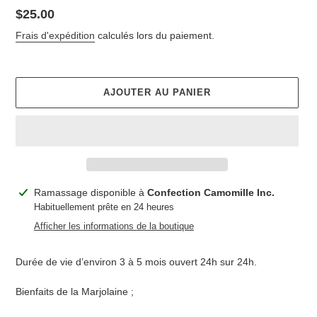
Prix
$25.00
normal
Frais d'expédition
calculés lors du paiement.
AJOUTER AU PANIER
Ajout
Ramassage disponible à
Confection Camomille Inc.
d'un
Habituellement prête en 24 heures
produit
Afficher les informations de la boutique
à
votre
Durée de vie d’environ 3 à 5 mois ouvert 24h sur 24h.
panier
Bienfaits de la Marjolaine ;