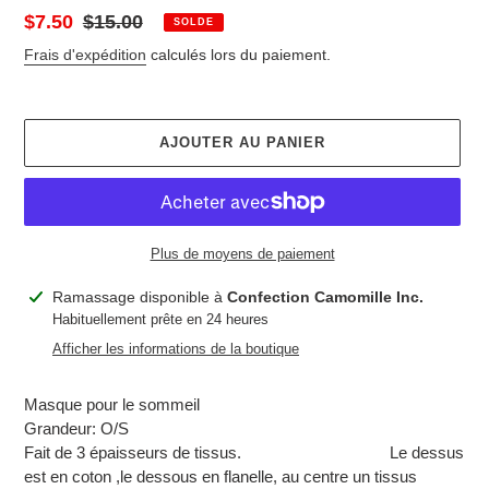
Prix
$7.50
Prix
$15.00
SOLDE
réduit
normal
Frais d'expédition
calculés lors du paiement.
AJOUTER AU PANIER
Plus de moyens de paiement
Ajout
Ramassage disponible à
Confection Camomille Inc.
d'un
Habituellement prête en 24 heures
produit
Afficher les informations de la boutique
à
votre
Masque pour le sommeil
panier
Grandeur: O/S
Fait de 3 épaisseurs de tissus.
Le dessus
est en coton ,le dessous en flanelle, au centre un tissus