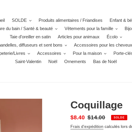
eil
SOLDE
Produits alimentaires / Friandises
Enfant & b
ure du bain / Santé & beauté
Vêtements pour la famille
Bij
Taie d’oreiller en satin
Articles pour animaux
Écolo
andelles, diffuseurs et sent bons
Accessoires pour les cheveu
eterie/Livres
Accessoires
Pour la maison
Porte-clé
Saint-Valentin
Noël
Ornements
Bas de Noël
Coquillage
Prix
$8.40
Prix
$14.00
SOLDE
réduit
normal
Frais d'expédition
calculés lors 