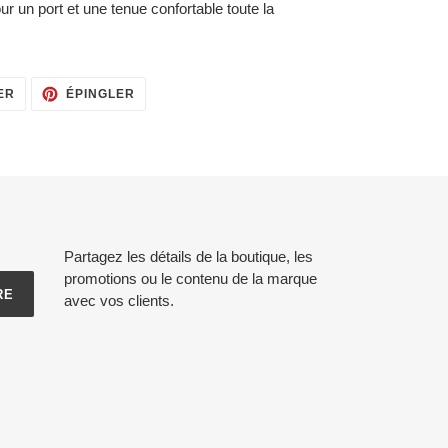
ur un port et une tenue confortable toute la
TWEETER
ÉPINGLER
ER
ÉPINGLER
SUR
SUR
TWITTER
PINTEREST
Partagez les détails de la boutique, les
promotions ou le contenu de la marque
RE
avec vos clients.