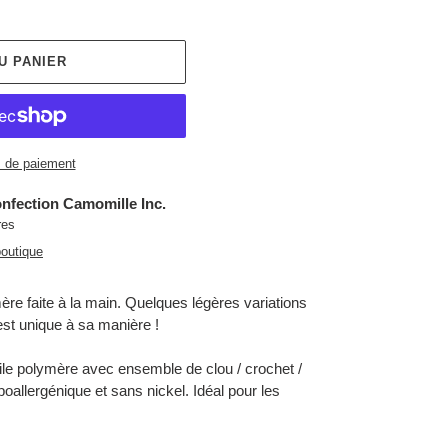
U PANIER
 de paiement
nfection Camomille Inc.
res
boutique
ère faite à la main. Quelques légères variations
 est unique à sa manière !
gile polymère avec ensemble de clou / crochet /
oallergénique et sans nickel. Idéal pour les