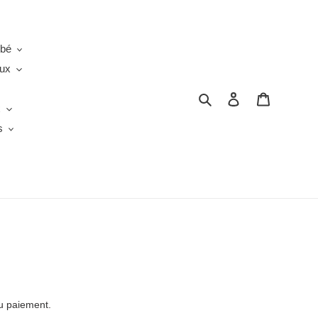
ébé
oux
Rechercher
Se connecter
Panier
x
s
du paiement.