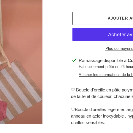
AJOUTER A
Plus de moyens
Ajout
Ramassage disponible à
Co
d'un
Habituellement prête en 24 heu
produit
Afficher les informations de la 
à
votre
♡ Boucle d'oreille en pâte polym
panier
de taille et de couleur, chacune
♡Boucle d'oreilles légère en ar
anneau en acier inoxydable , hyp
oreilles sensibles.