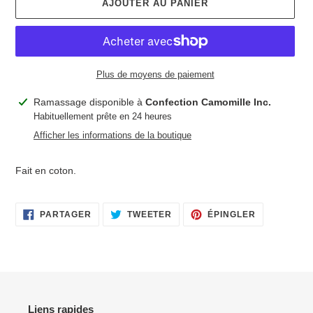
AJOUTER AU PANIER
Plus de moyens de paiement
Ajout
Ramassage disponible à
Confection Camomille Inc.
d'un
Habituellement prête en 24 heures
produit
Afficher les informations de la boutique
à
votre
Fait en coton.
panier
PARTAGER
TWEETER
ÉPINGLER
PARTAGER
TWEETER
ÉPINGLER
SUR
SUR
SUR
FACEBOOK
TWITTER
PINTEREST
Liens rapides